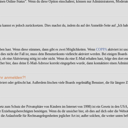
einen Online-Status“. Wenn du diese Option einschaltest, können nur Administratoren, Moderat
 du kannst es jedoch zurücksetzen. Dies machst du, indem du auf der Anmelde-Seite auf „Ich ha
eben hast. Wenn diese stimmen, dann gibt es zwei Möglichkeiten. Wenn
COPPA
aktiviert ist un
ies nicht der Fall ist, muss dein Benutzerkonto vielleicht aktiviert werden. Bei einigen Board
ilt, ob eine Aktivierung nötig ist oder nicht. Wenn du eine E-Mail erhalten hast, folge den dor
her bist, dass deine E-Mail-Adresse korrekt eingegeben wurde, dann kontaktiere einen Adminis
mehr anmelden?!
viert oder gelöscht hat. Außerdem löschen viele Boards regelmäßig Benutzer, die für längere Z
tz zum Schutz der Privatsphäre von Kindern im Internet von 1998) ist ein Gesetz in den USA,
rziehungsberechtigten benötigen. Wenn du dir unsicher bist, ob dies auf dich oder die Website, a
ie Anlaufstelle für Rechtsangelegenheiten jeglicher Art ist; außer solchen, die weiter unten be