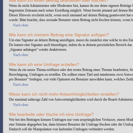
Wie kann ich einen Beitrag bearbeiten oder löschen?
Wenn du nicht Administrator oder Moderator bist, kannst du nur deine eigenen Beiträge b
begrenzten Zeitraum nach seiner Erstellung möglich. Wenn bereits jemand auf deinen Beit
Dieser Hinweis erscheint nicht, wenn noch niemand auf deinen Beitrag geantwortet hat ode
wurde. Bitte beachte, dass normale Benutzer einen Beitrag nicht löschen können, wenn b
Nach oben
Wie kann ich meinem Beitrag eine Signatur anfügen?
Um eine Signatur an deinen Beitrag anzufügen, musst du zunächst eine solche in den Ein
Du kannst eine Signatur auch hinzufügen, indem du in deinem persönlichen Bereich das 
„Signatur anhängen“ wieder deaktivieren.
Nach oben
Wie kann ich eine Umfrage erstellen?
Wenn du ein neues Thema eröffnest oder den ersten Beitrag eines Themas bearbeitest, fin
Berechtigung, Umfragen zu erstellen. Du solltest einen Titel und mindestens zwei Antwo
pro Benutzer“ festlegen, wie viele Optionen ein Benutzer auswählen kann, welches Zeitli
Nach oben
Wieso kann ich nicht mehr Antwortmöglichkeiten erstellen?
Die maximal zulässige Zahl von Antwortmöglichkeiten wird durch die Board-Administrati
Nach oben
Wie bearbeite oder lösche ich eine Umfrage?
Wie bei den Beiträgen können Umfragen nur vom ursprünglichen Verfasser, einem Moder
eine Stimme abgegeben hat, dann können Benutzer die Umfrage löschen oder die Umfrage
Dadurch soll die Manipulation von laufenden Umfragen verhindert werden.