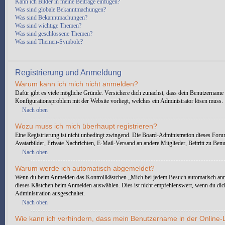
Kann ich Bilder in meine Beiträge einfügen?
Was sind globale Bekanntmachungen?
Was sind Bekanntmachungen?
Was sind wichtige Themen?
Was sind geschlossene Themen?
Was sind Themen-Symbole?
Registrierung und Anmeldung
Warum kann ich mich nicht anmelden?
Dafür gibt es viele mögliche Gründe. Versichere dich zunächst, dass dein Benutzername u
Konfigurationsproblem mit der Website vorliegt, welches ein Administrator lösen muss.
Nach oben
Wozu muss ich mich überhaupt registrieren?
Eine Registrierung ist nicht unbedingt zwingend. Die Board-Administration dieses Forums 
Avatarbilder, Private Nachrichten, E-Mail-Versand an andere Mitglieder, Beitritt zu Benut
Nach oben
Warum werde ich automatisch abgemeldet?
Wenn du beim Anmelden das Kontrollkästchen „Mich bei jedem Besuch automatisch anmeld
dieses Kästchen beim Anmelden auswählen. Dies ist nicht empfehlenswert, wenn du dich 
Administration ausgeschaltet.
Nach oben
Wie kann ich verhindern, dass mein Benutzername in der Online-L