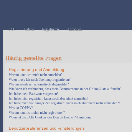
FAQ
Galerie
Registrieren
Anmelden
Häufig gestellte Fragen
Registrierung und Anmeldung
Warum kann ich mich nicht anmelden?
Wozu muss ich mich überhaupt registrieren?
Warum werde ich automatisch abgemeldet?
Wie kann ich verhindern, dass mein Benutzername in der Online-Liste auftaucht?
Ich habe mein Passwort vergessen!
Ich habe mich registriert, kann mich aber nicht anmelden!
Ich habe mich vor einiger Zeit registriert, kann mich aber nicht mehr anmelden?!
Was ist COPPA?
Warum kann ich mich nicht registrieren?
Wozu ist die „Alle Cookies des Boards löschen“-Funktion?
Benutzerpräferenzen und -einstellungen