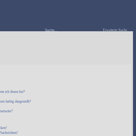
Erweiterte Suche
ete ich ihnen bei?
n farbig dargestellt?
artseite?
cken!
Nachrichten!