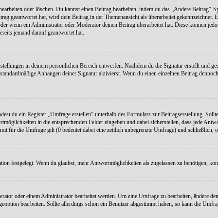
earbeiten oder löschen. Du kannst einen Beitrag bearbeiten, indem du das „Ändere Beitrag“-Sym
rag geantwortet hat, wird dein Beitrag in der Themenansicht als überarbeitet gekennzeichnet. E
r wenn ein Administrator oder Moderator deinen Beitrag überarbeitet hat. Diese können jedoch, 
ereits jemand darauf geantwortet hat.
stellungen in deinem persönlichen Bereich entwerfen. Nachdem du die Signatur erstellt und ges
standardmäßige Anhängen deiner Signatur aktivierst. Wenn du einen einzelnen Beitrag dennoch 
dest du ein Register „Umfrage erstellen“ unterhalb des Formulars zur Beitragserstellung. Sollte
rtmöglichkeiten in die entsprechenden Felder eingeben und dabei sicherstellen, dass jede Antw
mit für die Umfrage gilt (0 bedeutet dabei eine zeitlich unbegrenzte Umfrage) und schließlich,
on festgelegt. Wenn du glaubst, mehr Antwortmöglichkeiten als zugelassen zu benötigen, konta
ator oder einem Administrator bearbeitet werden. Um eine Umfrage zu bearbeiten, ändere den
option bearbeiten. Sollte allerdings schon ein Benutzer abgestimmt haben, so kann die Umfr