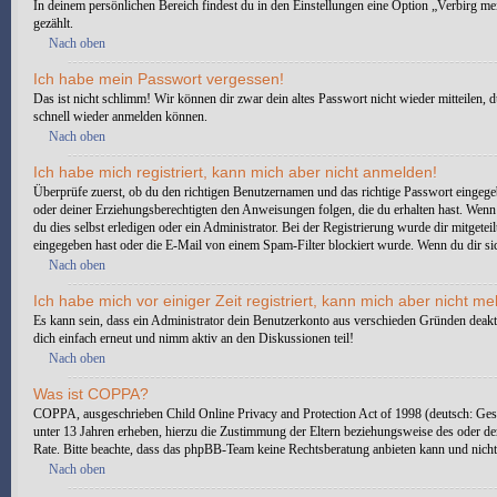
In deinem persönlichen Bereich findest du in den Einstellungen eine Option „Verbirg m
gezählt.
Nach oben
Ich habe mein Passwort vergessen!
Das ist nicht schlimm! Wir können dir zwar dein altes Passwort nicht wieder mitteilen,
schnell wieder anmelden können.
Nach oben
Ich habe mich registriert, kann mich aber nicht anmelden!
Überprüfe zuerst, ob du den richtigen Benutzernamen und das richtige Passwort eingeg
oder deiner Erziehungsberechtigten den Anweisungen folgen, die du erhalten hast. Wenn d
du dies selbst erledigen oder ein Administrator. Bei der Registrierung wurde dir mitgete
eingegeben hast oder die E-Mail von einem Spam-Filter blockiert wurde. Wenn du dir sic
Nach oben
Ich habe mich vor einiger Zeit registriert, kann mich aber nicht 
Es kann sein, dass ein Administrator dein Benutzerkonto aus verschieden Gründen deakti
dich einfach erneut und nimm aktiv an den Diskussionen teil!
Nach oben
Was ist COPPA?
COPPA, ausgeschrieben Child Online Privacy and Protection Act of 1998 (deutsch: Gese
unter 13 Jahren erheben, hierzu die Zustimmung der Eltern beziehungsweise des oder der E
Rate. Bitte beachte, dass das phpBB-Team keine Rechtsberatung anbieten kann und nicht d
Nach oben