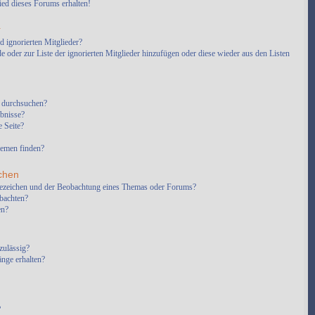
ed dieses Forums erhalten!
r
d ignorierten Mitglieder?
e oder zur Liste der ignorierten Mitglieder hinzufügen oder diese wieder aus den Listen
 durchsuchen?
ebnisse?
 Seite?
hemen finden?
chen
sezeichen und der Beobachtung eines Themas oder Forums?
bachten?
en?
zulässig?
änge erhalten?
?