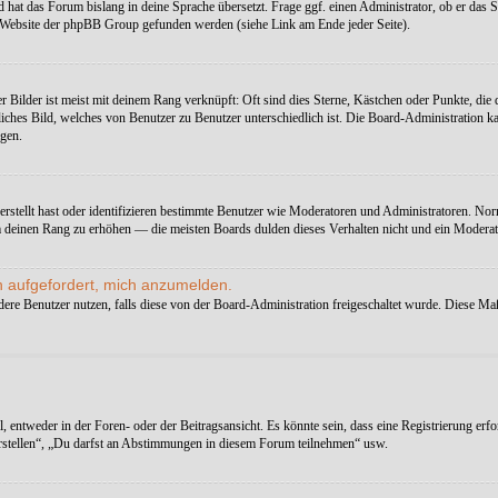
 hat das Forum bislang in deine Sprache übersetzt. Frage ggf. einen Administrator, ob er das Spr
r Website der phpBB Group gefunden werden (siehe Link am Ende jeder Seite).
r Bilder ist meist mit deinem Rang verknüpft: Oft sind dies Sterne, Kästchen oder Punkte, die
rsönliches Bild, welches von Benutzer zu Benutzer unterschiedlich ist. Die Board-Administrati
agen.
erstellt hast oder identifizieren bestimmte Benutzer wie Moderatoren und Administratoren. Nor
um deinen Rang zu erhöhen — die meisten Boards dulden dieses Verhalten nicht und ein Modera
h aufgefordert, mich anzumelden.
andere Benutzer nutzen, falls diese von der Board-Administration freigeschaltet wurde. Diese
ntweder in der Foren- oder der Beitragsansicht. Es könnte sein, dass eine Registrierung erfor
erstellen“, „Du darfst an Abstimmungen in diesem Forum teilnehmen“ usw.