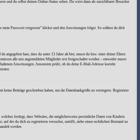
oren und du selbst deinen Online-Status sehen. Du wirst dann als unsichtbarer Besucher
be mein Passwort vergessen“ klickst und den Anweisungen folgst. So solltest du dich
d du angegeben hast, dass du unter 13 Jahre alt bist, musst du bzw. einer deiner Eltern
s müssen alle neu angemeldeten Mitglieder erst freigeschaltet werden – entweder musst
t enthaltenen Anweisungen. Ansonsten prüfe, ob du deine E-Mail-Adresse korrekt
trator.
eit keine Beiträge geschrieben haben, um die Datenbankgröße zu verringern. Registriere
 welches festlegt, dass Websites, die möglicherweise persönliche Daten von Kindern
uf der du dich zu registrieren versuchst, zutrifft, ziehe einen rechtlichen Beistand zu
handelt werden.