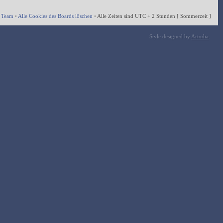
 Team
•
Alle Cookies des Boards löschen
•
Alle Zeiten sind UTC + 2 Stunden [ Sommerzeit ]
Style designed by
Artodia
.