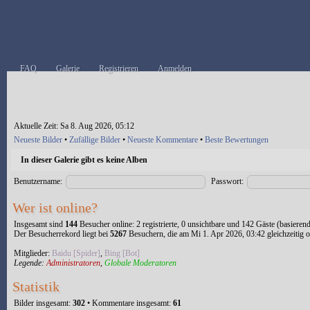
FAQ
Galerie
Registrieren
Anmelden
Aktuelle Zeit: Sa 8. Aug 2026, 05:12
Neueste Bilder
•
Zufällige Bilder
•
Neueste Kommentare
•
Beste Bewertungen
In dieser Galerie gibt es keine Alben
Benutzername:
Passwort:
Wer ist online?
Insgesamt sind
144
Besucher online: 2 registrierte, 0 unsichtbare und 142 Gäste (basieren
Der Besucherrekord liegt bei
5267
Besuchern, die am Mi 1. Apr 2026, 03:42 gleichzeitig o
Mitglieder:
Baidu [Spider]
,
Bing [Bot]
Legende:
Administratoren
,
Globale Moderatoren
Statistik
Bilder insgesamt:
302
• Kommentare insgesamt:
61