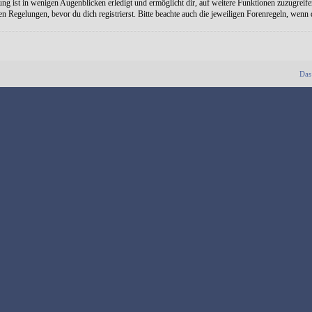
ng ist in wenigen Augenblicken erledigt und ermöglicht dir, auf weitere Funktionen zuzugreife
Regelungen, bevor du dich registrierst. Bitte beachte auch die jeweiligen Forenregeln, wenn
Das