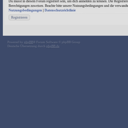
Du musst in diesem Forum registriert sein, um dich anmelden zu können. Die Registrieru
Berechtigungen zuweisen. Beachte bitte unsere Nutzungsbedingungen und die verwandten 
Nutzungsbedingungen
|
Datenschutzrichtlinie
Registrieren
Powered by
phpBB
® Forum Software © phpBB Group
Deutsche Übersetzung durch
phpBB.de