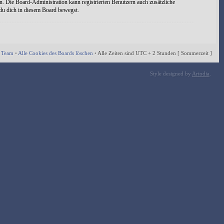
n. Die Board-Administration kann registrierten Benutzern auch zusätzliche
 du dich in diesem Board bewegst.
 Team
•
Alle Cookies des Boards löschen
•
Alle Zeiten sind UTC + 2 Stunden [ Sommerzeit ]
Style designed by
Artodia
.