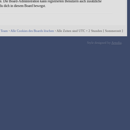
n. Die Board-Administration kann registrierten Benutzern auch zusätzliche
 du dich in diesem Board bewegst.
 Team
•
Alle Cookies des Boards löschen
•
Alle Zeiten sind UTC + 2 Stunden [ Sommerzeit ]
Style designed by
Artodia
.