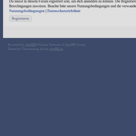
Du musst in diesem Forum registriert sein, um dich anmelden zu können. Die Registrieru
Berechtigungen zuweisen. Beachte bitte unsere Nutzungsbedingungen und die verwandten 
Nutzungsbedingungen
|
Datenschutzrichtlinie
Registrieren
Powered by
phpBB
® Forum Software © phpBB Group
Deutsche Übersetzung durch
phpBB.de