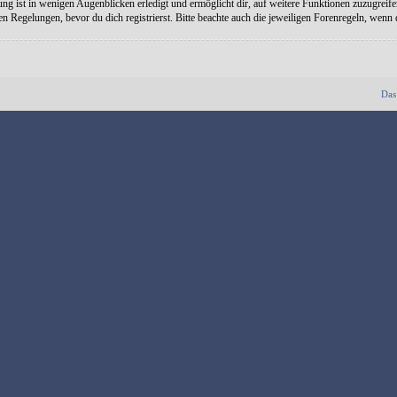
ng ist in wenigen Augenblicken erledigt und ermöglicht dir, auf weitere Funktionen zuzugreife
Regelungen, bevor du dich registrierst. Bitte beachte auch die jeweiligen Forenregeln, wenn
Das