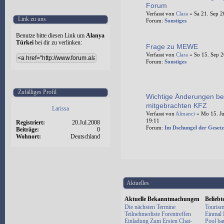
Forum
Verfasst von
Clara
» Sa 21. Sep 2
Link zu uns
Forum:
Sonstiges
Benutze bitte diesen Link um
Alanya
Türkei
bei dir zu verlinken:
Frage zu MEWE
Verfasst von
Clara
» So 15. Sep 2
Forum:
Sonstiges
Zufälliges Profil
Wichtige Änderungen be
mitgebrachten KFZ
Larissa
Verfasst von
Almanci
» Mo 15. Ju
19:11
Registriert:
20.Jul.2008
Forum:
Im Dschungel der Gesetz
Beiträge:
0
Wohnort:
Deutschland
Aktuelles
Aktuelle Bekanntmachungen
Belieb
Die nächsten Termine
Tourism
Teilnehmerliste Forentreffen
Einmal E
Einladung Zum Ersten Chat-
Pool ba