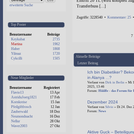
Eintritt 20 TL (wird komplett zug
erweiterte Suche
Transferbuss [...]
Zugriffe: 3228540 •
Kommentare: 25
Top Poster
Benutzername
Beiträge
7
Keykubat
2735
Martina
1962
Haber
1868
Yilmaz
1720
Aktuelle Beiträge
Cykcilli
1505
Letzter Beitrag
Ich bin Diabetiker? Bek
in Alanya ...?
Neue Mitglieder
Verfasst von
Dirk in Berlin
» Mi 1
2025, 13:46
Benutzername
Registriert
Forum:
Hiiiilfe - das Forum für
Flavio13
13 Apr
AstriduJoerg1821
17 Feb
Dezember 2024
Kornkreise
15 Jan
Pfeilgiftfrosch
12 Jan
Verfasst von
Silvio
» Di 24. Dez 
Forum:
News
Zauberwald
18 Dez
Neumondnacht
16 Dez
Nellur
28 Okt
Waver2003
27 Okt
Aktive Guck – Beteiligun