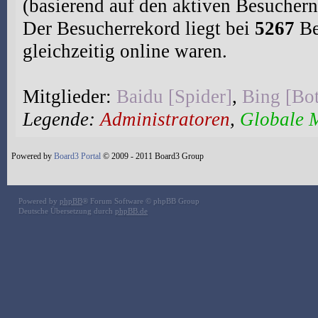
(basierend auf den aktiven Besuchern
Der Besucherrekord liegt bei
5267
Be
gleichzeitig online waren.
Mitglieder:
Baidu [Spider]
,
Bing [Bo
Legende:
Administratoren
,
Globale 
Powered by
Board3 Portal
© 2009 - 2011 Board3 Group
Powered by
phpBB
® Forum Software © phpBB Group
Deutsche Übersetzung durch
phpBB.de