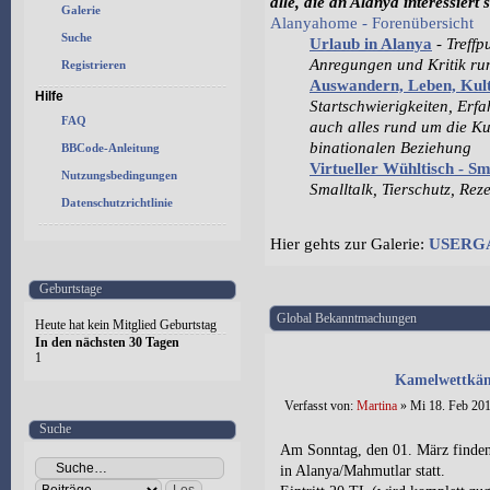
alle, die an Alanya interessiert 
Galerie
Alanyahome - Forenübersicht
Suche
Urlaub in Alanya
-
Treffp
Anregungen und Kritik r
Registrieren
Auswandern, Leben, Ku
Hilfe
Startschwierigkeiten, Erf
FAQ
auch alles rund um die Ku
binationalen Beziehung
BBCode-Anleitung
Virtueller Wühltisch - S
Nutzungsbedingungen
Smalltalk, Tierschutz, Rez
Datenschutzrichtlinie
Hier gehts zur Galerie:
USERG
Geburtstage
Global Bekanntmachungen
Heute hat kein Mitglied Geburtstag
In den nächsten 30 Tagen
1
Kamelwettkäm
Verfasst von:
Martina
» Mi 18. Feb 201
Suche
Am Sonntag, den 01. März finden
in Alanya/Mahmutlar statt.