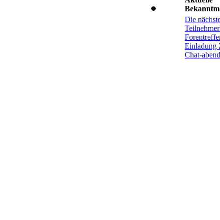
Bekanntm
Die nächst
Teilnehmerl
Forentreffe
Einladung 
Chat-aben