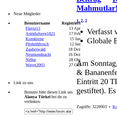
Mahmutlar
Neue Mitglieder
1
,
2
,
3
Benutzername
Registriert
Flavio13
13 Apr
Verfasst 
AstriduJoerg1821
17 Feb
Globale 
Kornkreise
15 Jan
Pfeilgiftfrosch
12 Jan
Zauberwald
18 Dez
Neumondnacht
16 Dez
Nellur
28 Okt
Am Sonntag,
Waver2003
27 Okt
& Bananenfes
Eintritt 20 
Link zu uns
gestiftet). E
Benutze bitte diesen Link um
Alanya Türkei
bei dir zu
verlinken:
Zugriffe: 3228903 •
Ko