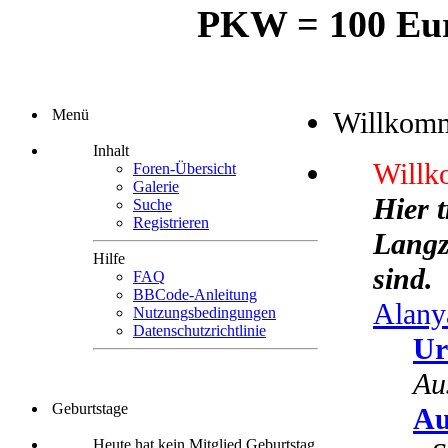
PKW = 100 Euro
Menü
Willkom
Inhalt
Willk
Foren-Übersicht
Galerie
Hier 
Suche
Registrieren
Langze
Hilfe
sind.
FAQ
BBCode-Anleitung
Alany
Nutzungsbedingungen
Datenschutzrichtlinie
Ur
Au
Geburtstage
Au
Heute hat kein Mitglied Geburtstag