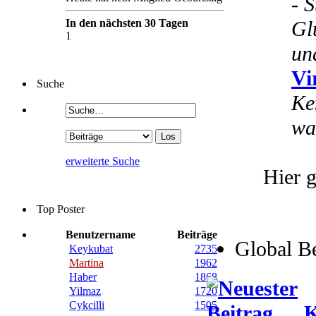
-
S
In den nächsten 30 Tagen
Gl
1
un
Vi
Suche
Ke
wa
erweiterte Suche
Hier g
Top Poster
Benutzername
Beiträge
Global B
Keykubat
2735
Martina
1962
Haber
1868
Yilmaz
1720
Cykcilli
1505
K