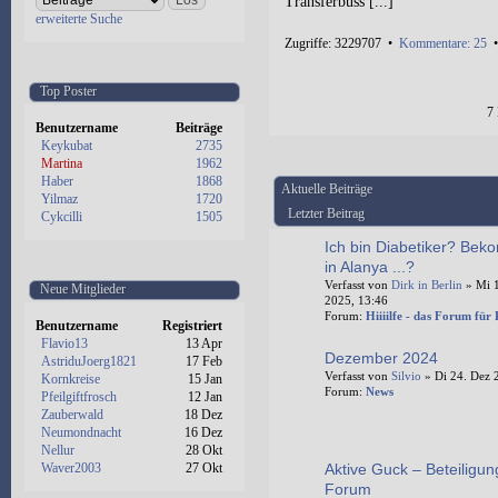
Transferbuss [...]
erweiterte Suche
Zugriffe: 3229707 •
Kommentare: 25
Top Poster
7
Benutzername
Beiträge
Keykubat
2735
Martina
1962
Haber
1868
Aktuelle Beiträge
Yilmaz
1720
Letzter Beitrag
Cykcilli
1505
Ich bin Diabetiker? Bek
in Alanya ...?
Verfasst von
Dirk in Berlin
» Mi 1
Neue Mitglieder
2025, 13:46
Forum:
Hiiiilfe - das Forum für
Benutzername
Registriert
Flavio13
13 Apr
Dezember 2024
AstriduJoerg1821
17 Feb
Verfasst von
Silvio
» Di 24. Dez 
Kornkreise
15 Jan
Forum:
News
Pfeilgiftfrosch
12 Jan
Zauberwald
18 Dez
Neumondnacht
16 Dez
Nellur
28 Okt
Waver2003
27 Okt
Aktive Guck – Beteiligun
Forum