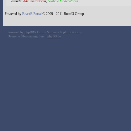
Legende:
Administratoren
,
Globale Moderatoren
Powered by
Board3 Portal
© 2009 - 2011 Board3 Group
Powered by
phpBB
® Forum Software © phpBB Group
Deutsche Übersetzung durch
phpBB.de