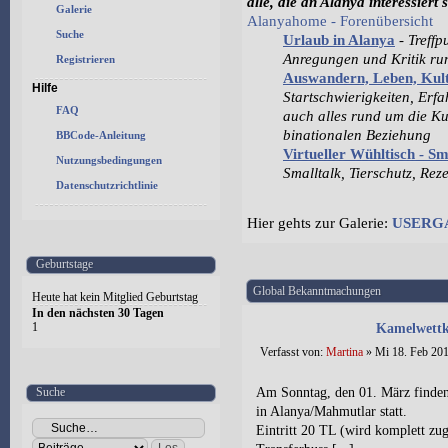
alle, die an Alanya interessiert 
Galerie
Alanyahome - Forenübersicht
Suche
Urlaub in Alanya
-
Treffp
Anregungen und Kritik r
Registrieren
Auswandern, Leben, Ku
Hilfe
Startschwierigkeiten, Erf
FAQ
auch alles rund um die Ku
binationalen Beziehung
BBCode-Anleitung
Virtueller Wühltisch - S
Nutzungsbedingungen
Smalltalk, Tierschutz, Rez
Datenschutzrichtlinie
Hier gehts zur Galerie:
USERG
Geburtstage
Global Bekanntmachungen
Heute hat kein Mitglied Geburtstag
In den nächsten 30 Tagen
1
Kamelwettk
Verfasst von:
Martina
» Mi 18. Feb 201
Suche
Am Sonntag, den 01. März finden
in Alanya/Mahmutlar statt.
Eintritt 20 TL (wird komplett zug