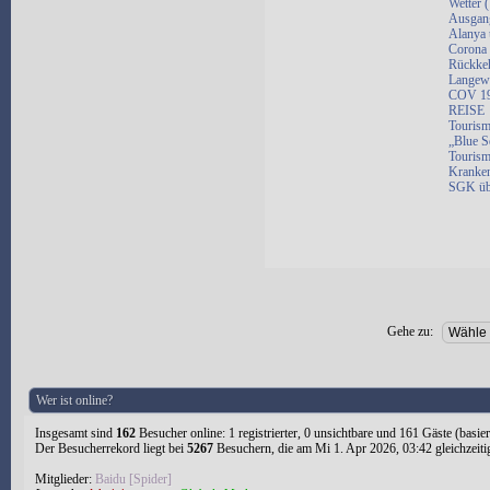
Wetter 
Ausgang
Alanya 
Corona 
Rückkeh
Langewe
COV 19 
REISE
Tourism
„Blue S
Tourism
Kranken
SGK üb
Gehe zu:
Wer ist online?
Insgesamt sind
162
Besucher online: 1 registrierter, 0 unsichtbare und 161 Gäste (basie
Der Besucherrekord liegt bei
5267
Besuchern, die am Mi 1. Apr 2026, 03:42 gleichzeiti
Mitglieder:
Baidu [Spider]