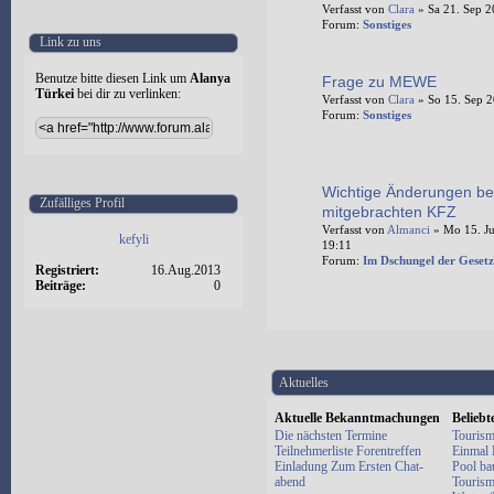
Verfasst von
Clara
» Sa 21. Sep 2
Forum:
Sonstiges
Link zu uns
Benutze bitte diesen Link um
Alanya
Frage zu MEWE
Türkei
bei dir zu verlinken:
Verfasst von
Clara
» So 15. Sep 2
Forum:
Sonstiges
Wichtige Änderungen be
Zufälliges Profil
mitgebrachten KFZ
Verfasst von
Almanci
» Mo 15. Ju
kefyli
19:11
Forum:
Im Dschungel der Gesetz
Registriert:
16.Aug.2013
Beiträge:
0
Aktuelles
Aktuelle Bekanntmachungen
Belieb
Die nächsten Termine
Tourism
Teilnehmerliste Forentreffen
Einmal E
Einladung Zum Ersten Chat-
Pool ba
abend
Tourism