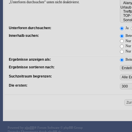
„Unterforen durchsuchen“ unten nicht deaktivierst.
Unterforen durchsuchen:
Ja
Innerhalb suchen:
Betre
Nur 
Nur 
Nur 
Ergebnisse anzeigen als:
Beit
Ergebnisse sortieren nach:
Suchzeitraum begrenzen:
Die ersten:
Powered by
phpBB
® Forum Software © phpBB Group
Deutsche Übersetzung durch
phpBB.de