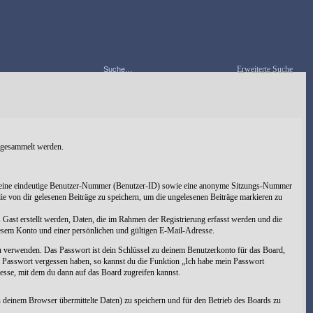
Erweiterte Suche
s gesammelt werden.
lten eine eindeutige Benutzer-Nummer (Benutzer-ID) sowie eine anonyme Sitzungs-Nummer
ie von dir gelesenen Beiträge zu speichern, um die ungelesenen Beiträge markieren zu
 Gast erstellt werden, Daten, die im Rahmen der Registrierung erfasst werden und die
iesem Konto und einer persönlichen und gültigen E-Mail-Adresse.
zu verwenden. Das Passwort ist dein Schlüssel zu deinem Benutzerkonto für das Board,
in Passwort vergessen haben, so kannst du die Funktion „Ich habe mein Passwort
sse, mit dem du dann auf das Board zugreifen kannst.
 deinem Browser übermittelte Daten) zu speichern und für den Betrieb des Boards zu