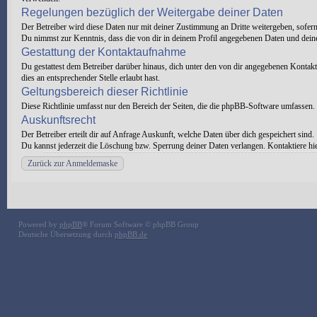
Regelungen bezüglich der Weitergabe deiner Daten
Der Betreiber wird diese Daten nur mit deiner Zustimmung an Dritte weitergeben, sofern 
Du nimmst zur Kenntnis, dass die von dir in deinem Profil angegebenen Daten und deine
Gestattung der Kontaktaufnahme
Du gestattest dem Betreiber darüber hinaus, dich unter den von dir angegebenen Kontaktd
dies an entsprechender Stelle erlaubt hast.
Geltungsbereich dieser Richtlinie
Diese Richtlinie umfasst nur den Bereich der Seiten, die die phpBB-Software umfassen. 
Auskunftsrecht
Der Betreiber erteilt dir auf Anfrage Auskunft, welche Daten über dich gespeichert sind.
Du kannst jederzeit die Löschung bzw. Sperrung deiner Daten verlangen. Kontaktiere hier
Zurück zur Anmeldemaske
Powered by
phpBB
® Forum Software © phpBB Group
Deutsche Übersetzung durch
phpBB.de