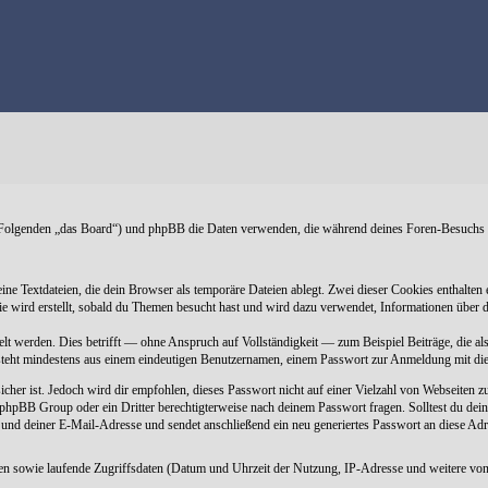
(im Folgenden „das Board“) und phpBB die Daten verwenden, die während deines Foren-Besuch
eine Textdateien, die dein Browser als temporäre Dateien ablegt. Zwei dieser Cookies entha
e wird erstellt, sobald du Themen besucht hast und wird dazu verwendet, Informationen über d
t werden. Dies betrifft — ohne Anspruch auf Vollständigkeit — zum Beispiel Beiträge, die als
besteht mindestens aus einem eindeutigen Benutzernamen, einem Passwort zur Anmeldung mit d
icher ist. Jedoch wird dir empfohlen, dieses Passwort nicht auf einer Vielzahl von Webseiten 
r phpBB Group oder ein Dritter berechtigterweise nach deinem Passwort fragen. Solltest du de
d deiner E-Mail-Adresse und sendet anschließend ein neu generiertes Passwort an diese Adre
ten sowie laufende Zugriffsdaten (Datum und Uhrzeit der Nutzung, IP-Adresse und weitere von