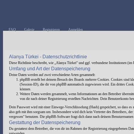
FAQ
Galerie
Registrieren
Anmelden
Alanya Türkei - Datenschutzrichtlinie
Diese Richtlinie beschreibt, wie „Alanya Türkei“ und ggf. verbundene Institutionen 
Umfang und Art der Datenspeicherung
Deine Daten werden auf zwei verschiedene Arten gesammelt:
phpBB erstellt bei deinem Besuch des Boards mehrere Cookies. Cookies sind kl
(Session-ID), die dir von phpBB automatisch zugewiesen wird. Ein drittes Cooki
können.
Weitere Daten werden gesammelt, wenn Informationen an den Betreiber übermittel
von dir nach deiner Registrierung erstellten Nachrichten. Dein Benutzerkonto 
Dein Passwort wird mit einer Einwege-Verschlüsselung (Hash) gespeichert, so dass es s
also geh mit ihm sorgsam um. Insbesondere wird dich kein Vertreter des Betreibers, de
vergessen“ benutzen. Die phpBB-Software fragt dich dann nach deinem Benutzernamen un
Gestattung der Datenspeicherung
Du gestattest dem Betreiber, die von dir im Rahmen der Registrierung eingegebenen Da
verwenden.