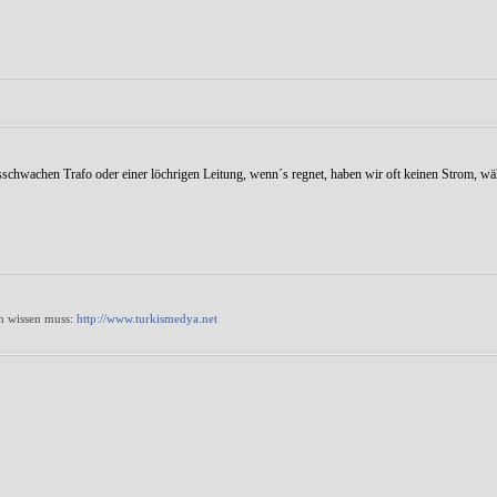
sschwachen Trafo oder einer löchrigen Leitung, wenn´s regnet, haben wir oft keinen Strom, w
 wissen muss:
http://www.turkismedya.net