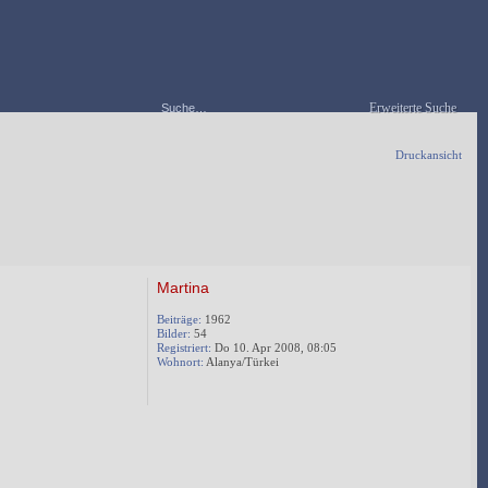
Erweiterte Suche
Druckansicht
1
2
1
2
Martina
Beiträge:
1962
Bilder:
54
Registriert:
Do 10. Apr 2008, 08:05
Wohnort:
Alanya/Türkei