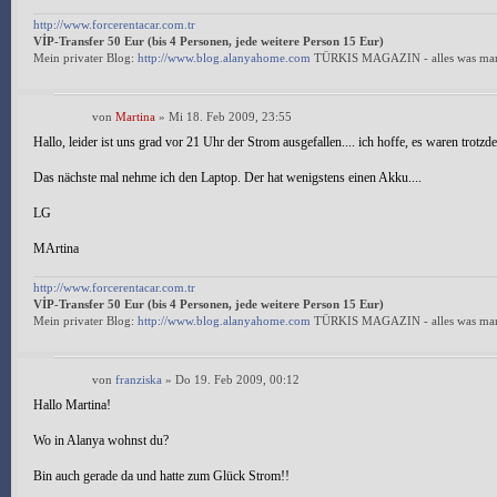
http://www.forcerentacar.com.tr
VİP-Transfer 50 Eur (bis 4 Personen, jede weitere Person 15 Eur)
Mein privater Blog:
http://www.blog.alanyahome.com
TÜRKIS MAGAZIN - alles was man
von
Martina
» Mi 18. Feb 2009, 23:55
Hallo, leider ist uns grad vor 21 Uhr der Strom ausgefallen.... ich hoffe, es waren trotzd
Das nächste mal nehme ich den Laptop. Der hat wenigstens einen Akku....
LG
MArtina
http://www.forcerentacar.com.tr
VİP-Transfer 50 Eur (bis 4 Personen, jede weitere Person 15 Eur)
Mein privater Blog:
http://www.blog.alanyahome.com
TÜRKIS MAGAZIN - alles was man
von
franziska
» Do 19. Feb 2009, 00:12
Hallo Martina!
Wo in Alanya wohnst du?
Bin auch gerade da und hatte zum Glück Strom!!