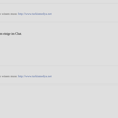
 wissen muss:
http://www.turkismedya.net
em einige im Chat.
 wissen muss:
http://www.turkismedya.net