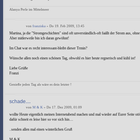
Alanya Perle im Mittelmeer
von
franziska
» Do 19. Feb 2009, 13:45
Martina, ja die "Stromgeschichten" sind oft unverständlich-oft faällt der Strom aus, ohne 
Aber mitlerweile bin ich daran gewöhnt!
Im Chat war es recht interessant-bleibt dieser Trmin?
Wünsche allen noch einen schönen Tag, obwohl es hier heute regnerisch und kühl ist!
Liebe Grüße
Franzi
Genieße jeden Tag als wäre es dein letzter !
schade....
von
M & K
» Do 17. Dez 2009, 01:09
wollte Heute eigentlich meinen Internetabend machen und mal wieder auf Eurer Seite stö
dafür schneit es leise hier so vor sich hin....
..senden allen mal einen winterlichen Gruß
M & K