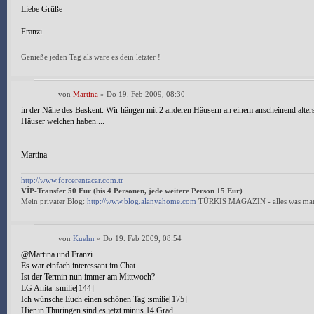
Liebe Grüße
Franzi
Genieße jeden Tag als wäre es dein letzter !
von
Martina
» Do 19. Feb 2009, 08:30
in der Nähe des Baskent. Wir hängen mit 2 anderen Häusern an einem anscheinend alter
Häuser welchen haben....
Martina
http://www.forcerentacar.com.tr
VİP-Transfer 50 Eur (bis 4 Personen, jede weitere Person 15 Eur)
Mein privater Blog:
http://www.blog.alanyahome.com
TÜRKIS MAGAZIN - alles was man
von
Kuehn
» Do 19. Feb 2009, 08:54
@Martina und Franzi
Es war einfach interessant im Chat.
Ist der Termin nun immer am Mittwoch?
LG Anita :smilie[144]
Ich wünsche Euch einen schönen Tag :smilie[175]
Hier in Thüringen sind es jetzt minus 14 Grad