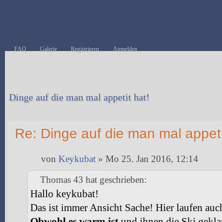
FAQ
Galerie
Registrieren
Anmelden
Dinge auf die man mal appetit hat!
Antwort erstellen
Re: Dinge auf die man mal appeti
von
Keykubat
» Mo 25. Jan 2016, 12:14
Thomas 43 hat geschrieben:
Hallo keykubat!
Das ist immer Ansicht Sache! Hier laufen auch
Obwohl es warm ist
und ihnen die Ski gekla