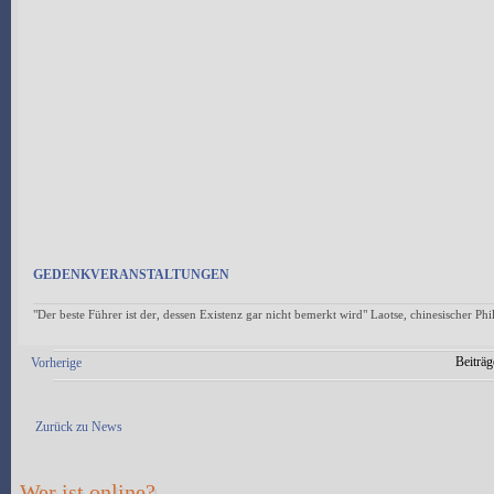
GEDENKVERANSTALTUNGEN
"Der beste Führer ist der, dessen Existenz gar nicht bemerkt wird" Laotse, chinesischer Ph
Beiträg
Vorherige
Antwort erstellen
Zurück zu News
Wer ist online?