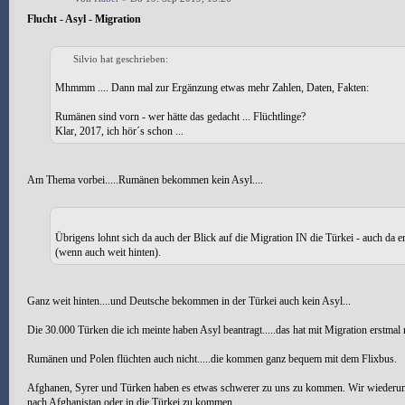
Flucht - Asyl - Migration
Silvio hat geschrieben:
Mhmmm .... Dann mal zur Ergänzung etwas mehr Zahlen, Daten, Fakten:
Rumänen sind vorn - wer hätte das gedacht ... Flüchtlinge?
Klar, 2017, ich hör´s schon ...
Am Thema vorbei.....Rumänen bekommen kein Asyl....
Übrigens lohnt sich da auch der Blick auf die Migration IN die Türkei - auch da e
(wenn auch weit hinten).
Ganz weit hinten....und Deutsche bekommen in der Türkei auch kein Asyl...
Die 30.000 Türken die ich meinte haben Asyl beantragt.....das hat mit Migration erstmal 
Rumänen und Polen flüchten auch nicht.....die kommen ganz bequem mit dem Flixbus.
Afghanen, Syrer und Türken haben es etwas schwerer zu uns zu kommen. Wir wiederum
nach Afghanistan oder in die Türkei zu kommen.