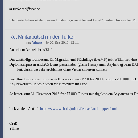
to make a difference
"Der beste Führer ist der, dessen Existenz gar nicht bemerkt wird" Laotse, chinesischer Ph
Re: Militärputsch in der Türkei
von
Yilmaz
» Fr 20. Sep 2019, 12:11
Aus einem Artikel der WELT:
Das zuständige Bundesamt für Migration und Flüchtlinge (BAMF) teilt WELT mit, dass „
Diplomatenpässen und 205 Dienstpassinhaber (grüne Pässe) einen Asylantrag beim BAM
------liegt daran, dass die problemlos ohne Visum einreisen können------
Laut Bundesinnenministerium stellten alleine von 1990 bis 2000 mehr als 200.000 Türk
Asylbewerbern üblich blieben viele trotzdem im Land.
So lebten zum 31. Dezember 2016 fast 77.000 Türken mit abgelehntem Asylantrag in De
Link zu dem Artikel:
https://www.welt.de/politik/deutschland ... ppelt.html
Gruß
Yilmaz