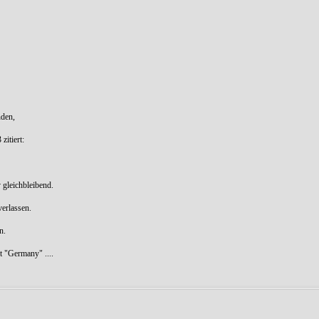
nden,
zitiert:
 gleichbleibend.
verlassen.
n.
t "Germany" ....