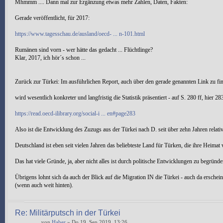
Mhmmm .... Dann mal zur Ergänzung etwas mehr Zahlen, Daten, Fakten:
Gerade veröffentlicht, für 2017:
https://www.tagesschau.de/ausland/oecd- ... n-101.html
Rumänen sind vorn - wer hätte das gedacht ... Flüchtlinge?
Klar, 2017, ich hör´s schon ...
Zurück zur Türkei: Im ausführlichen Report, auch über den gerade genannten Link zu fi
wird wesentlich konkreter und langfristig die Statistik präsentiert - auf S. 280 ff, hier 283 
https://read.oecd-ilibrary.org/social-i ... en#page283
Also ist die Entwicklung des Zuzugs aus der Türkei nach D. seit über zehn Jahren relativ
Deutschland ist eben seit vielen Jahren das beliebteste Land für Türken, die ihre Heimat 
Das hat viele Gründe, ja, aber nicht alles ist durch politische Entwicklungen zu begründe
Übrigens lohnt sich da auch der Blick auf die Migration IN die Türkei - auch da erschein
(wenn auch weit hinten).
Re: Militärputsch in der Türkei
von
Haber
» Do 19. Sep 2019, 13:26