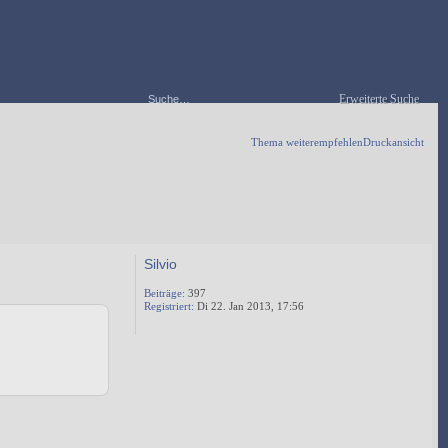
Erweiterte Suche
Thema weiterempfehlen
Druckansicht
16
16
1
...
12
13
14
15
16
Silvio
Beiträge:
397
Registriert:
Di 22. Jan 2013, 17:56